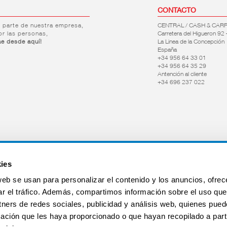
CONTACTO
r parte de nuestra empresa,
CENTRAL / CASH & CAR
or las personas,
Carretera del Higueron 92 
ae desde aquí!
La Linea de la Concepción
España
+34 956 64 33 01
+34 956 64 35 29
Antención al cliente
+34 696 237 022
ies
web se usan para personalizar el contenido y los anuncios, ofrec
ar el tráfico. Además, compartimos información sobre el uso que
tners de redes sociales, publicidad y análisis web, quienes pue
ación que les haya proporcionado o que hayan recopilado a parti