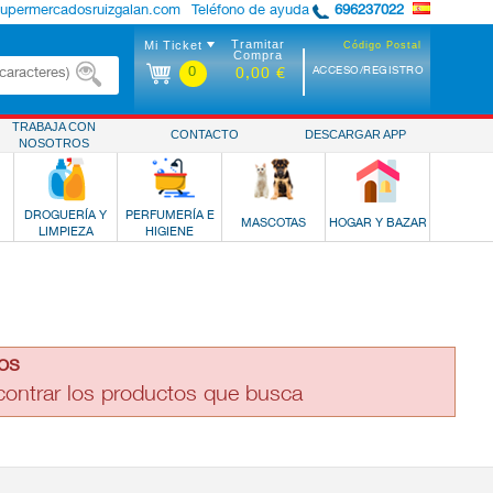
supermercadosruizgalan.com
Teléfono de ayuda
696237022
Tramitar
Mi Ticket
Código Postal
Compra
0
ACCESO/REGISTRO
0,00 €
TRABAJA CON
CONTACTO
DESCARGAR APP
NOSOTROS
DROGUERÍA Y
PERFUMERÍA E
MASCOTAS
HOGAR Y BAZAR
LIMPIEZA
HIGIENE
os
ncontrar los productos que busca