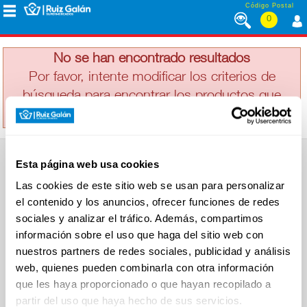
Saltar al contenido
Código Postal
0
NESTLE
MENÚ
CORPORATIVO
No se han encontrado resultados
Por favor, intente modificar los criterios de
búsqueda para encontrar los productos que
ALIMENTACIÓN
busca
DESAYUNO
Esta página web usa cookies
Y
SUPERMERCADO
MERIENDA
Las cookies de este sitio web se usan para personalizar
Alimentación
el contenido y los anuncios, ofrecer funciones de redes
Desayuno y Merienda
Lácteos
sociales y analizar el tráfico. Además, compartimos
Congelados
información sobre el uso que haga del sitio web con
LÁCTEOS
Carnicería
Charcutería
nuestros partners de redes sociales, publicidad y análisis
Quesos al Corte
web, quienes pueden combinarla con otra información
Frutas y Verduras
Bebidas
que les haya proporcionado o que hayan recopilado a
CONGELADOS
Droguería y Limpieza
partir del uso que haya hecho de sus servicios.
Perfumería e Higiene