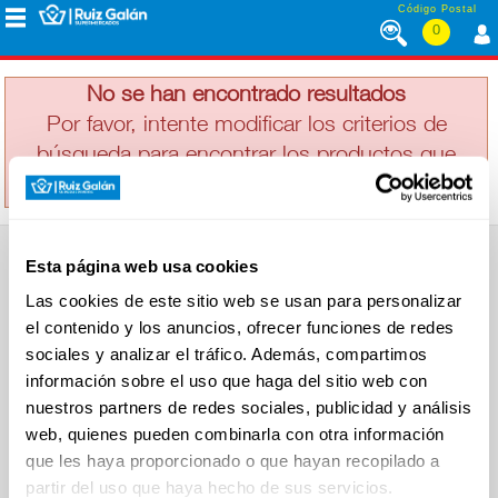
Saltar al contenido
Código Postal
0
MORENO PLAZA
MENÚ
CORPORATIVO
No se han encontrado resultados
Por favor, intente modificar los criterios de
búsqueda para encontrar los productos que
ALIMENTACIÓN
busca
DESAYUNO
Esta página web usa cookies
Y
SUPERMERCADO
MERIENDA
Las cookies de este sitio web se usan para personalizar
Alimentación
el contenido y los anuncios, ofrecer funciones de redes
Desayuno y Merienda
Lácteos
sociales y analizar el tráfico. Además, compartimos
Congelados
información sobre el uso que haga del sitio web con
LÁCTEOS
Carnicería
Charcutería
nuestros partners de redes sociales, publicidad y análisis
Quesos al Corte
web, quienes pueden combinarla con otra información
Frutas y Verduras
Bebidas
que les haya proporcionado o que hayan recopilado a
CONGELADOS
Droguería y Limpieza
partir del uso que haya hecho de sus servicios.
Perfumería e Higiene