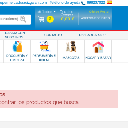
supermercadosruizgalan.com
Teléfono de ayuda
696237022
Tramitar
Mi Ticket
Código Postal
Compra
0
ACCESO/REGISTRO
0,00 €
TRABAJA CON
CONTACTO
DESCARGAR APP
NOSOTROS
DROGUERÍA Y
PERFUMERÍA E
MASCOTAS
HOGAR Y BAZAR
LIMPIEZA
HIGIENE
os
ncontrar los productos que busca