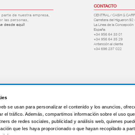
CONTACTO
r parte de nuestra empresa,
CENTRAL / CASH & CAR
or las personas,
Carretera del Higueron 92 
ae desde aquí!
La Linea de la Concepción
España
+34 956 64 33 01
+34 956 64 35 29
Antención al cliente
+34 696 237 022
ies
web se usan para personalizar el contenido y los anuncios, ofrec
ar el tráfico. Además, compartimos información sobre el uso que
tners de redes sociales, publicidad y análisis web, quienes pue
ación que les haya proporcionado o que hayan recopilado a parti