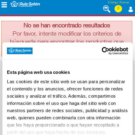
Saltar al contenido
Código Postal
0
MALDON
MENÚ
CORPORATIVO
No se han encontrado resultados
Por favor, intente modificar los criterios de
búsqueda para encontrar los productos que
ALIMENTACIÓN
busca
DESAYUNO
Esta página web usa cookies
Y
SUPERMERCADO
MERIENDA
Las cookies de este sitio web se usan para personalizar
Alimentación
el contenido y los anuncios, ofrecer funciones de redes
Desayuno y Merienda
Lácteos
sociales y analizar el tráfico. Además, compartimos
Congelados
información sobre el uso que haga del sitio web con
LÁCTEOS
Carnicería
Charcutería
nuestros partners de redes sociales, publicidad y análisis
Quesos al Corte
web, quienes pueden combinarla con otra información
Frutas y Verduras
Bebidas
que les haya proporcionado o que hayan recopilado a
CONGELADOS
Droguería y Limpieza
partir del uso que haya hecho de sus servicios.
Perfumería e Higiene