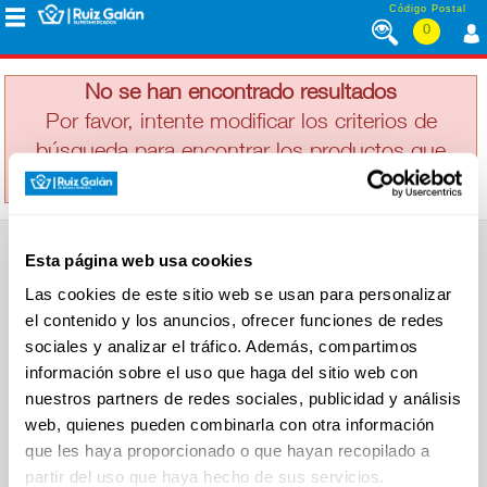
Saltar al contenido
Código Postal
0
MALAGA VIRGEN
MENÚ
CORPORATIVO
No se han encontrado resultados
Por favor, intente modificar los criterios de
búsqueda para encontrar los productos que
ALIMENTACIÓN
busca
DESAYUNO
Esta página web usa cookies
Y
SUPERMERCADO
MERIENDA
Las cookies de este sitio web se usan para personalizar
Alimentación
el contenido y los anuncios, ofrecer funciones de redes
Desayuno y Merienda
Lácteos
sociales y analizar el tráfico. Además, compartimos
Congelados
información sobre el uso que haga del sitio web con
LÁCTEOS
Carnicería
Charcutería
nuestros partners de redes sociales, publicidad y análisis
Quesos al Corte
web, quienes pueden combinarla con otra información
Frutas y Verduras
Bebidas
que les haya proporcionado o que hayan recopilado a
CONGELADOS
Droguería y Limpieza
partir del uso que haya hecho de sus servicios.
Perfumería e Higiene