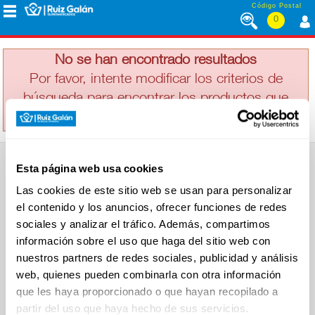
Saltar al contenido
Código Postal
0
LOTUS
MENÚ
CORPORATIVO
No se han encontrado resultados
Por favor, intente modificar los criterios de
búsqueda para encontrar los productos que
ALIMENTACIÓN
busca
DESAYUNO
Esta página web usa cookies
Y
SUPERMERCADO
MERIENDA
Las cookies de este sitio web se usan para personalizar
Alimentación
el contenido y los anuncios, ofrecer funciones de redes
Desayuno y Merienda
Lácteos
sociales y analizar el tráfico. Además, compartimos
Congelados
información sobre el uso que haga del sitio web con
LÁCTEOS
Carnicería
Charcutería
nuestros partners de redes sociales, publicidad y análisis
Quesos al Corte
web, quienes pueden combinarla con otra información
Frutas y Verduras
Bebidas
que les haya proporcionado o que hayan recopilado a
CONGELADOS
Droguería y Limpieza
partir del uso que haya hecho de sus servicios.
Perfumería e Higiene