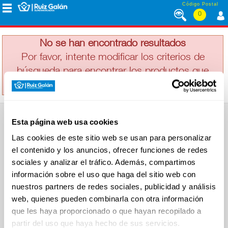
Saltar al contenido
Código Postal
0
LEMONCELLO
MENÚ
CORPORATIVO
No se han encontrado resultados
Por favor, intente modificar los criterios de
búsqueda para encontrar los productos que
ALIMENTACIÓN
busca
DESAYUNO
Esta página web usa cookies
Y
SUPERMERCADO
MERIENDA
Las cookies de este sitio web se usan para personalizar
Alimentación
el contenido y los anuncios, ofrecer funciones de redes
Desayuno y Merienda
Lácteos
sociales y analizar el tráfico. Además, compartimos
Congelados
información sobre el uso que haga del sitio web con
LÁCTEOS
Carnicería
Charcutería
nuestros partners de redes sociales, publicidad y análisis
Quesos al Corte
web, quienes pueden combinarla con otra información
Frutas y Verduras
Bebidas
que les haya proporcionado o que hayan recopilado a
CONGELADOS
Droguería y Limpieza
partir del uso que haya hecho de sus servicios.
Perfumería e Higiene