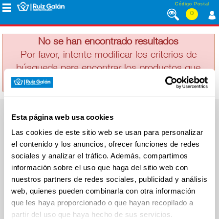
Saltar al contenido
Código Postal
0
LEGADO
MENÚ
CORPORATIVO
No se han encontrado resultados
Por favor, intente modificar los criterios de
búsqueda para encontrar los productos que
ALIMENTACIÓN
busca
DESAYUNO
Esta página web usa cookies
Y
SUPERMERCADO
MERIENDA
Las cookies de este sitio web se usan para personalizar
Alimentación
el contenido y los anuncios, ofrecer funciones de redes
Desayuno y Merienda
Lácteos
sociales y analizar el tráfico. Además, compartimos
Congelados
información sobre el uso que haga del sitio web con
LÁCTEOS
Carnicería
Charcutería
nuestros partners de redes sociales, publicidad y análisis
Quesos al Corte
web, quienes pueden combinarla con otra información
Frutas y Verduras
Bebidas
que les haya proporcionado o que hayan recopilado a
CONGELADOS
Droguería y Limpieza
partir del uso que haya hecho de sus servicios.
Perfumería e Higiene