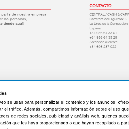
CONTACTO
r parte de nuestra empresa,
CENTRAL / CASH & CAR
or las personas,
Carretera del Higueron 92 
ae desde aquí!
La Linea de la Concepción
España
+34 956 64 33 01
+34 956 64 35 29
Antención al cliente
+34 696 237 022
ies
web se usan para personalizar el contenido y los anuncios, ofrec
ar el tráfico. Además, compartimos información sobre el uso que
tners de redes sociales, publicidad y análisis web, quienes pue
ación que les haya proporcionado o que hayan recopilado a parti