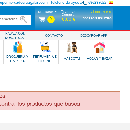
supermercadosruizgalan.com
Teléfono de ayuda
696237022
Tramitar
Mi Ticket
Código Postal
Compra
0
ACCESO/REGISTRO
0,00 €
TRABAJA CON
CONTACTO
DESCARGAR APP
NOSOTROS
DROGUERÍA Y
PERFUMERÍA E
MASCOTAS
HOGAR Y BAZAR
LIMPIEZA
HIGIENE
os
ncontrar los productos que busca