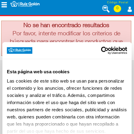
Saltar al contenido
Código Postal
0
LA GUITA
MENÚ
CORPORATIVO
No se han encontrado resultados
Por favor, intente modificar los criterios de
búsqueda para encontrar los productos que
ALIMENTACIÓN
busca
DESAYUNO
Esta página web usa cookies
Y
SUPERMERCADO
MERIENDA
Las cookies de este sitio web se usan para personalizar
Alimentación
el contenido y los anuncios, ofrecer funciones de redes
Desayuno y Merienda
Lácteos
sociales y analizar el tráfico. Además, compartimos
Congelados
información sobre el uso que haga del sitio web con
LÁCTEOS
Carnicería
Charcutería
nuestros partners de redes sociales, publicidad y análisis
Quesos al Corte
web, quienes pueden combinarla con otra información
Frutas y Verduras
Bebidas
que les haya proporcionado o que hayan recopilado a
CONGELADOS
Droguería y Limpieza
partir del uso que haya hecho de sus servicios.
Perfumería e Higiene