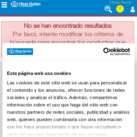
Saltar al contenido
Código Postal
0
LA COCINERA
MENÚ
CORPORATIVO
No se han encontrado resultados
Por favor, intente modificar los criterios de
búsqueda para encontrar los productos que
ALIMENTACIÓN
busca
DESAYUNO
Esta página web usa cookies
Y
SUPERMERCADO
MERIENDA
Las cookies de este sitio web se usan para personalizar
Alimentación
el contenido y los anuncios, ofrecer funciones de redes
Desayuno y Merienda
Lácteos
sociales y analizar el tráfico. Además, compartimos
Congelados
información sobre el uso que haga del sitio web con
LÁCTEOS
Carnicería
Charcutería
nuestros partners de redes sociales, publicidad y análisis
Quesos al Corte
web, quienes pueden combinarla con otra información
Frutas y Verduras
Bebidas
que les haya proporcionado o que hayan recopilado a
CONGELADOS
Droguería y Limpieza
partir del uso que haya hecho de sus servicios.
Perfumería e Higiene