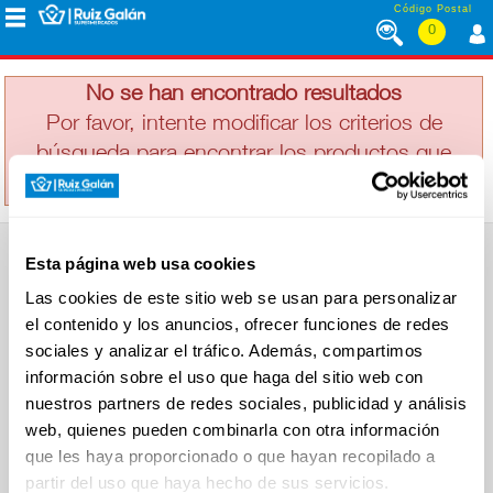
Saltar al contenido
Código Postal
0
LA CASERA
MENÚ
CORPORATIVO
No se han encontrado resultados
Por favor, intente modificar los criterios de
búsqueda para encontrar los productos que
ALIMENTACIÓN
busca
DESAYUNO
Esta página web usa cookies
Y
SUPERMERCADO
MERIENDA
Las cookies de este sitio web se usan para personalizar
Alimentación
el contenido y los anuncios, ofrecer funciones de redes
Desayuno y Merienda
Lácteos
sociales y analizar el tráfico. Además, compartimos
Congelados
información sobre el uso que haga del sitio web con
LÁCTEOS
Carnicería
Charcutería
nuestros partners de redes sociales, publicidad y análisis
Quesos al Corte
web, quienes pueden combinarla con otra información
Frutas y Verduras
Bebidas
que les haya proporcionado o que hayan recopilado a
CONGELADOS
Droguería y Limpieza
partir del uso que haya hecho de sus servicios.
Perfumería e Higiene