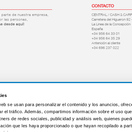
CONTACTO
r parte de nuestra empresa,
CENTRAL / CASH & CAR
or las personas,
Carretera del Higueron 92 
ae desde aquí!
La Linea de la Concepción
España
+34 956 64 33 01
+34 956 64 35 29
Antención al cliente
+34 696 237 022
ies
web se usan para personalizar el contenido y los anuncios, ofrec
ar el tráfico. Además, compartimos información sobre el uso que
tners de redes sociales, publicidad y análisis web, quienes pue
ación que les haya proporcionado o que hayan recopilado a parti