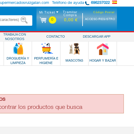
supermercadosruizgalan.com
Teléfono de ayuda
696237022
Tramitar
Mi Ticket
Código Postal
Compra
0
ACCESO/REGISTRO
0,00 €
TRABAJA CON
CONTACTO
DESCARGAR APP
NOSOTROS
DROGUERÍA Y
PERFUMERÍA E
MASCOTAS
HOGAR Y BAZAR
LIMPIEZA
HIGIENE
os
ncontrar los productos que busca