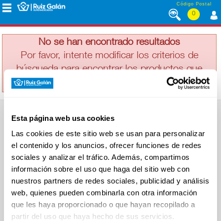
Saltar al contenido
Código Postal
0
KRAFT
MENÚ
CORPORATIVO
No se han encontrado resultados
Por favor, intente modificar los criterios de
búsqueda para encontrar los productos que
ALIMENTACIÓN
busca
DESAYUNO
Esta página web usa cookies
Y
SUPERMERCADO
MERIENDA
Las cookies de este sitio web se usan para personalizar
Alimentación
el contenido y los anuncios, ofrecer funciones de redes
Desayuno y Merienda
Lácteos
sociales y analizar el tráfico. Además, compartimos
Congelados
información sobre el uso que haga del sitio web con
LÁCTEOS
Carnicería
Charcutería
nuestros partners de redes sociales, publicidad y análisis
Quesos al Corte
web, quienes pueden combinarla con otra información
Frutas y Verduras
Bebidas
que les haya proporcionado o que hayan recopilado a
CONGELADOS
Droguería y Limpieza
partir del uso que haya hecho de sus servicios.
Perfumería e Higiene