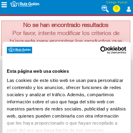
Saltar al contenido
Código Postal
0
H&S
MENÚ
CORPORATIVO
No se han encontrado resultados
Por favor, intente modificar los criterios de
búsqueda para encontrar los productos que
ALIMENTACIÓN
busca
DESAYUNO
Esta página web usa cookies
Y
SUPERMERCADO
MERIENDA
Las cookies de este sitio web se usan para personalizar
Alimentación
el contenido y los anuncios, ofrecer funciones de redes
Desayuno y Merienda
Lácteos
sociales y analizar el tráfico. Además, compartimos
Congelados
información sobre el uso que haga del sitio web con
LÁCTEOS
Carnicería
Charcutería
nuestros partners de redes sociales, publicidad y análisis
Quesos al Corte
web, quienes pueden combinarla con otra información
Frutas y Verduras
Bebidas
que les haya proporcionado o que hayan recopilado a
CONGELADOS
Droguería y Limpieza
partir del uso que haya hecho de sus servicios.
Perfumería e Higiene