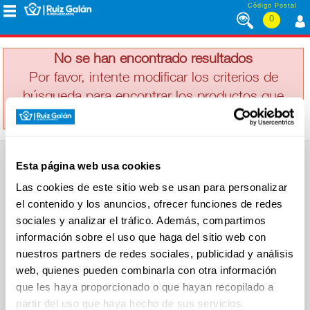
Saltar al contenido
Código Postal
0
GRAND MARE
MENÚ
CORPORATIVO
No se han encontrado resultados
Por favor, intente modificar los criterios de
búsqueda para encontrar los productos que
ALIMENTACIÓN
busca
DESAYUNO
Esta página web usa cookies
Y
SUPERMERCADO
MERIENDA
Las cookies de este sitio web se usan para personalizar
Alimentación
el contenido y los anuncios, ofrecer funciones de redes
Desayuno y Merienda
Lácteos
sociales y analizar el tráfico. Además, compartimos
Congelados
información sobre el uso que haga del sitio web con
LÁCTEOS
Carnicería
Charcutería
nuestros partners de redes sociales, publicidad y análisis
Quesos al Corte
web, quienes pueden combinarla con otra información
Frutas y Verduras
Bebidas
que les haya proporcionado o que hayan recopilado a
CONGELADOS
Droguería y Limpieza
partir del uso que haya hecho de sus servicios.
Perfumería e Higiene