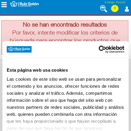
Saltar al contenido
Código Postal
0
GOLDSTEIS
MENÚ
CORPORATIVO
No se han encontrado resultados
Por favor, intente modificar los criterios de
búsqueda para encontrar los productos que
ALIMENTACIÓN
busca
DESAYUNO
Esta página web usa cookies
Y
SUPERMERCADO
MERIENDA
Las cookies de este sitio web se usan para personalizar
Alimentación
el contenido y los anuncios, ofrecer funciones de redes
Desayuno y Merienda
Lácteos
sociales y analizar el tráfico. Además, compartimos
Congelados
información sobre el uso que haga del sitio web con
LÁCTEOS
Carnicería
Charcutería
nuestros partners de redes sociales, publicidad y análisis
Quesos al Corte
web, quienes pueden combinarla con otra información
Frutas y Verduras
Bebidas
que les haya proporcionado o que hayan recopilado a
CONGELADOS
Droguería y Limpieza
partir del uso que haya hecho de sus servicios.
Perfumería e Higiene