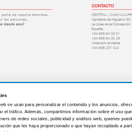
CONTACTO
r parte de nuestra empresa,
CENTRAL / CASH & CAR
or las personas,
Carretera del Higueron 92 
ae desde aquí!
La Linea de la Concepción
España
+34 956 64 33 01
+34 956 64 35 29
Antención al cliente
+34 696 237 022
ies
web se usan para personalizar el contenido y los anuncios, ofrec
ar el tráfico. Además, compartimos información sobre el uso que
tners de redes sociales, publicidad y análisis web, quienes pue
ación que les haya proporcionado o que hayan recopilado a parti