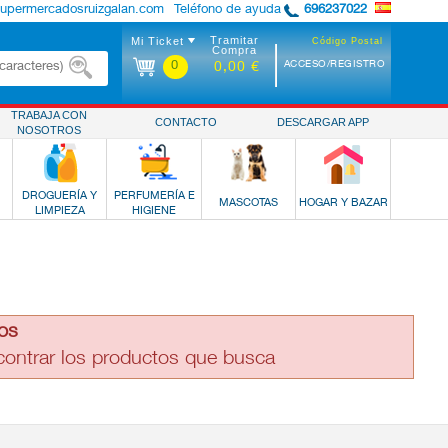
supermercadosruizgalan.com
Teléfono de ayuda
696237022
Tramitar
Mi Ticket
Código Postal
Compra
0
ACCESO/REGISTRO
0,00 €
TRABAJA CON
CONTACTO
DESCARGAR APP
NOSOTROS
DROGUERÍA Y
PERFUMERÍA E
MASCOTAS
HOGAR Y BAZAR
LIMPIEZA
HIGIENE
os
ncontrar los productos que busca