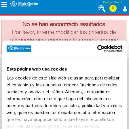
Saltar al contenido
Código Postal
0
GALLINA BLANCA
MENÚ
CORPORATIVO
No se han encontrado resultados
Por favor, intente modificar los criterios de
búsqueda para encontrar los productos que
ALIMENTACIÓN
busca
DESAYUNO
Esta página web usa cookies
Y
SUPERMERCADO
MERIENDA
Las cookies de este sitio web se usan para personalizar
Alimentación
el contenido y los anuncios, ofrecer funciones de redes
Desayuno y Merienda
Lácteos
sociales y analizar el tráfico. Además, compartimos
Congelados
información sobre el uso que haga del sitio web con
LÁCTEOS
Carnicería
Charcutería
nuestros partners de redes sociales, publicidad y análisis
Quesos al Corte
web, quienes pueden combinarla con otra información
Frutas y Verduras
Bebidas
que les haya proporcionado o que hayan recopilado a
CONGELADOS
Droguería y Limpieza
partir del uso que haya hecho de sus servicios.
Perfumería e Higiene