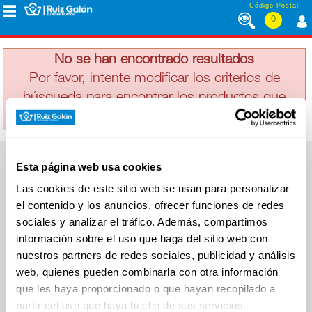
Saltar al contenido
Código Postal
0
FRITOS
MENÚ
CORPORATIVO
No se han encontrado resultados
Por favor, intente modificar los criterios de
búsqueda para encontrar los productos que
ALIMENTACIÓN
busca
DESAYUNO
Esta página web usa cookies
Y
SUPERMERCADO
MERIENDA
Las cookies de este sitio web se usan para personalizar
Alimentación
el contenido y los anuncios, ofrecer funciones de redes
Desayuno y Merienda
Lácteos
sociales y analizar el tráfico. Además, compartimos
Congelados
información sobre el uso que haga del sitio web con
LÁCTEOS
Carnicería
Charcutería
nuestros partners de redes sociales, publicidad y análisis
Quesos al Corte
web, quienes pueden combinarla con otra información
Frutas y Verduras
Bebidas
que les haya proporcionado o que hayan recopilado a
CONGELADOS
Droguería y Limpieza
partir del uso que haya hecho de sus servicios.
Perfumería e Higiene