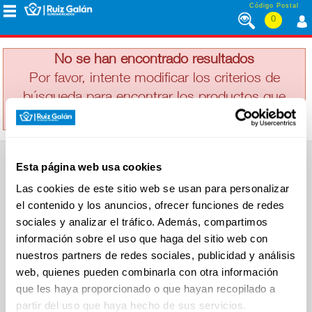
Saltar al contenido
Código Postal
0
FINISSIMAS
MENÚ
CORPORATIVO
No se han encontrado resultados
Por favor, intente modificar los criterios de
búsqueda para encontrar los productos que
ALIMENTACIÓN
busca
DESAYUNO
Esta página web usa cookies
Y
SUPERMERCADO
MERIENDA
Las cookies de este sitio web se usan para personalizar
Alimentación
el contenido y los anuncios, ofrecer funciones de redes
Desayuno y Merienda
Lácteos
sociales y analizar el tráfico. Además, compartimos
Congelados
información sobre el uso que haga del sitio web con
LÁCTEOS
Carnicería
Charcutería
nuestros partners de redes sociales, publicidad y análisis
Quesos al Corte
web, quienes pueden combinarla con otra información
Frutas y Verduras
Bebidas
que les haya proporcionado o que hayan recopilado a
CONGELADOS
Droguería y Limpieza
partir del uso que haya hecho de sus servicios.
Perfumería e Higiene