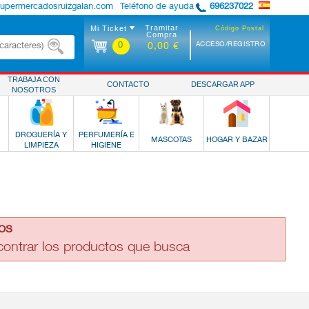
supermercadosruizgalan.com
Teléfono de ayuda
696237022
Tramitar
Mi Ticket
Código Postal
Compra
0
ACCESO/REGISTRO
0,00 €
TRABAJA CON
CONTACTO
DESCARGAR APP
NOSOTROS
DROGUERÍA Y
PERFUMERÍA E
MASCOTAS
HOGAR Y BAZAR
LIMPIEZA
HIGIENE
os
ncontrar los productos que busca