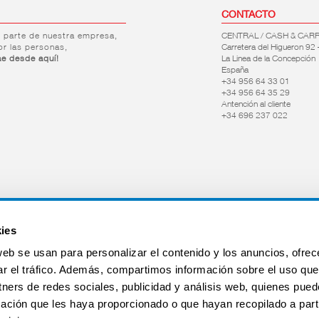
CONTACTO
r parte de nuestra empresa,
CENTRAL / CASH & CAR
or las personas,
Carretera del Higueron 92 
ae desde aquí!
La Linea de la Concepción
España
+34 956 64 33 01
+34 956 64 35 29
Antención al cliente
+34 696 237 022
ies
web se usan para personalizar el contenido y los anuncios, ofrec
ar el tráfico. Además, compartimos información sobre el uso que
tners de redes sociales, publicidad y análisis web, quienes pue
ación que les haya proporcionado o que hayan recopilado a parti