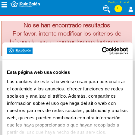
Saltar al contenido
Código Postal
0
FELIX
MENÚ
CORPORATIVO
No se han encontrado resultados
Por favor, intente modificar los criterios de
búsqueda para encontrar los productos que
ALIMENTACIÓN
busca
DESAYUNO
Esta página web usa cookies
Y
SUPERMERCADO
MERIENDA
Las cookies de este sitio web se usan para personalizar
Alimentación
el contenido y los anuncios, ofrecer funciones de redes
Desayuno y Merienda
Lácteos
sociales y analizar el tráfico. Además, compartimos
Congelados
información sobre el uso que haga del sitio web con
LÁCTEOS
Carnicería
Charcutería
nuestros partners de redes sociales, publicidad y análisis
Quesos al Corte
web, quienes pueden combinarla con otra información
Frutas y Verduras
Bebidas
que les haya proporcionado o que hayan recopilado a
CONGELADOS
Droguería y Limpieza
partir del uso que haya hecho de sus servicios.
Perfumería e Higiene