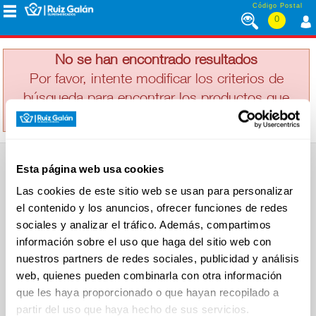
Saltar al contenido
Código Postal
0
EMPARRADO
MENÚ
CORPORATIVO
No se han encontrado resultados
Por favor, intente modificar los criterios de
búsqueda para encontrar los productos que
ALIMENTACIÓN
busca
DESAYUNO
Esta página web usa cookies
Y
SUPERMERCADO
MERIENDA
Las cookies de este sitio web se usan para personalizar
Alimentación
el contenido y los anuncios, ofrecer funciones de redes
Desayuno y Merienda
Lácteos
sociales y analizar el tráfico. Además, compartimos
Congelados
información sobre el uso que haga del sitio web con
LÁCTEOS
Carnicería
Charcutería
nuestros partners de redes sociales, publicidad y análisis
Quesos al Corte
web, quienes pueden combinarla con otra información
Frutas y Verduras
Bebidas
que les haya proporcionado o que hayan recopilado a
CONGELADOS
Droguería y Limpieza
partir del uso que haya hecho de sus servicios.
Perfumería e Higiene