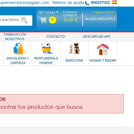
supermercadosruizgalan.com
Teléfono de ayuda
696237022
Tramitar
Mi Ticket
Código Postal
Compra
0
ACCESO/REGISTRO
0,00 €
TRABAJA CON
CONTACTO
DESCARGAR APP
NOSOTROS
DROGUERÍA Y
PERFUMERÍA E
MASCOTAS
HOGAR Y BAZAR
LIMPIEZA
HIGIENE
os
ncontrar los productos que busca