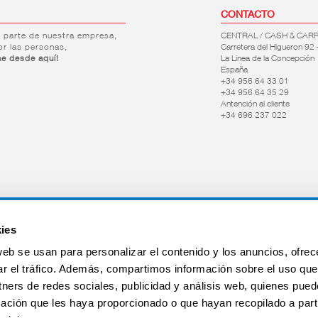
CONTACTO
r parte de nuestra empresa,
CENTRAL / CASH & CAR
or las personas,
Carretera del Higueron 92 
ae desde aquí!
La Linea de la Concepción
España
+34 956 64 33 01
+34 956 64 35 29
Antención al cliente
+34 696 237 022
ies
web se usan para personalizar el contenido y los anuncios, ofrec
ar el tráfico. Además, compartimos información sobre el uso que
tners de redes sociales, publicidad y análisis web, quienes pue
ación que les haya proporcionado o que hayan recopilado a parti