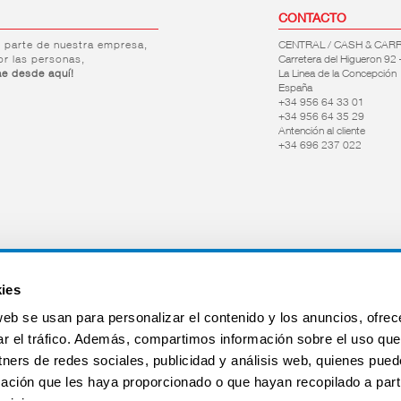
CONTACTO
r parte de nuestra empresa,
CENTRAL / CASH & CAR
or las personas,
Carretera del Higueron 92 
ae desde aquí!
La Linea de la Concepción
España
+34 956 64 33 01
+34 956 64 35 29
Antención al cliente
+34 696 237 022
ies
web se usan para personalizar el contenido y los anuncios, ofrec
ar el tráfico. Además, compartimos información sobre el uso que
tners de redes sociales, publicidad y análisis web, quienes pue
ación que les haya proporcionado o que hayan recopilado a parti