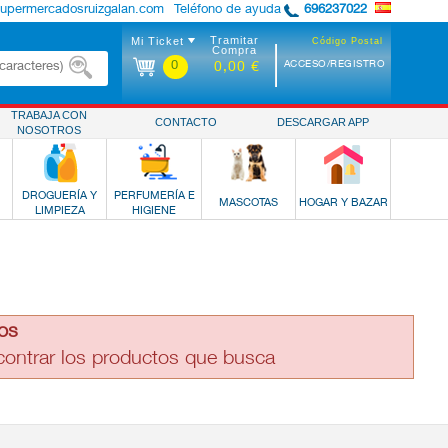
supermercadosruizgalan.com
Teléfono de ayuda
696237022
Tramitar
Mi Ticket
Código Postal
Compra
0
ACCESO/REGISTRO
0,00 €
TRABAJA CON
CONTACTO
DESCARGAR APP
NOSOTROS
DROGUERÍA Y
PERFUMERÍA E
MASCOTAS
HOGAR Y BAZAR
LIMPIEZA
HIGIENE
os
ncontrar los productos que busca