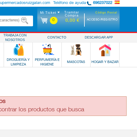
supermercadosruizgalan.com
Teléfono de ayuda
696237022
Tramitar
Mi Ticket
Código Postal
Compra
0
ACCESO/REGISTRO
0,00 €
TRABAJA CON
CONTACTO
DESCARGAR APP
NOSOTROS
DROGUERÍA Y
PERFUMERÍA E
MASCOTAS
HOGAR Y BAZAR
LIMPIEZA
HIGIENE
os
ncontrar los productos que busca