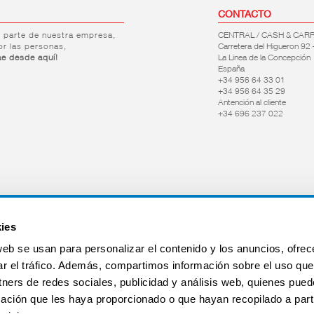
CONTACTO
r parte de nuestra empresa,
CENTRAL / CASH & CAR
or las personas,
Carretera del Higueron 92 
ae desde aquí!
La Linea de la Concepción
España
+34 956 64 33 01
+34 956 64 35 29
Antención al cliente
+34 696 237 022
ies
web se usan para personalizar el contenido y los anuncios, ofrec
ar el tráfico. Además, compartimos información sobre el uso que
tners de redes sociales, publicidad y análisis web, quienes pue
ación que les haya proporcionado o que hayan recopilado a parti