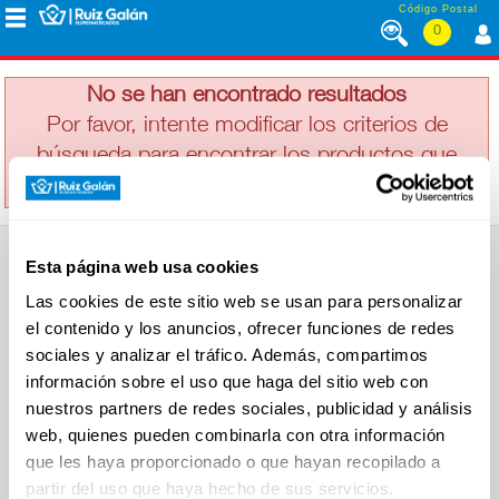
Saltar al contenido
Código Postal
0
DODOT
MENÚ
CORPORATIVO
No se han encontrado resultados
Por favor, intente modificar los criterios de
búsqueda para encontrar los productos que
ALIMENTACIÓN
busca
DESAYUNO
Esta página web usa cookies
Y
SUPERMERCADO
MERIENDA
Las cookies de este sitio web se usan para personalizar
Alimentación
el contenido y los anuncios, ofrecer funciones de redes
Desayuno y Merienda
Lácteos
sociales y analizar el tráfico. Además, compartimos
Congelados
información sobre el uso que haga del sitio web con
LÁCTEOS
Carnicería
Charcutería
nuestros partners de redes sociales, publicidad y análisis
Quesos al Corte
web, quienes pueden combinarla con otra información
Frutas y Verduras
Bebidas
que les haya proporcionado o que hayan recopilado a
CONGELADOS
Droguería y Limpieza
partir del uso que haya hecho de sus servicios.
Perfumería e Higiene