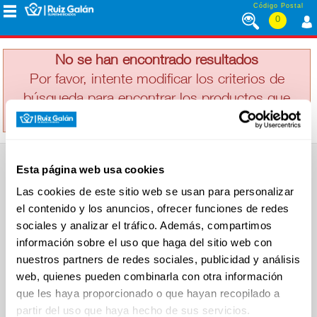
Saltar al contenido
Código Postal
0
DINOSAURUS
MENÚ
CORPORATIVO
No se han encontrado resultados
Por favor, intente modificar los criterios de
búsqueda para encontrar los productos que
ALIMENTACIÓN
busca
DESAYUNO
Esta página web usa cookies
Y
SUPERMERCADO
MERIENDA
Las cookies de este sitio web se usan para personalizar
Alimentación
el contenido y los anuncios, ofrecer funciones de redes
Desayuno y Merienda
Lácteos
sociales y analizar el tráfico. Además, compartimos
Congelados
información sobre el uso que haga del sitio web con
LÁCTEOS
Carnicería
Charcutería
nuestros partners de redes sociales, publicidad y análisis
Quesos al Corte
web, quienes pueden combinarla con otra información
Frutas y Verduras
Bebidas
que les haya proporcionado o que hayan recopilado a
CONGELADOS
Droguería y Limpieza
partir del uso que haya hecho de sus servicios.
Perfumería e Higiene