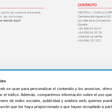
CONTACTO
r parte de nuestra empresa,
CENTRAL / CASH & CAR
or las personas,
Carretera del Higueron 92 
ae desde aquí!
La Linea de la Concepción
España
+34 956 64 33 01
+34 956 64 35 29
Antención al cliente
+34 696 237 022
ies
web se usan para personalizar el contenido y los anuncios, ofrec
ar el tráfico. Además, compartimos información sobre el uso que
tners de redes sociales, publicidad y análisis web, quienes pue
ación que les haya proporcionado o que hayan recopilado a parti