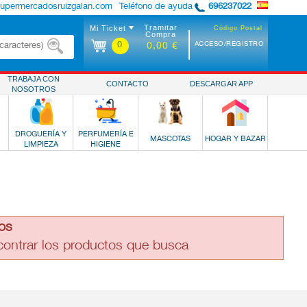
supermercadosruizgalan.com
Teléfono de ayuda
696237022
Tramitar
Mi Ticket
Código Postal
Compra
0
ACCESO/REGISTRO
0,00 €
TRABAJA CON
CONTACTO
DESCARGAR APP
NOSOTROS
DROGUERÍA Y
PERFUMERÍA E
MASCOTAS
HOGAR Y BAZAR
LIMPIEZA
HIGIENE
os
ncontrar los productos que busca