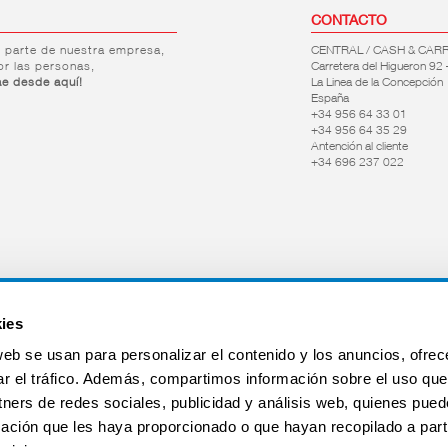
CONTACTO
r parte de nuestra empresa,
CENTRAL / CASH & CAR
or las personas,
Carretera del Higueron 92 
ae desde aquí!
La Linea de la Concepción
España
+34 956 64 33 01
+34 956 64 35 29
Antención al cliente
+34 696 237 022
ies
web se usan para personalizar el contenido y los anuncios, ofrec
ar el tráfico. Además, compartimos información sobre el uso que
tners de redes sociales, publicidad y análisis web, quienes pue
ación que les haya proporcionado o que hayan recopilado a parti