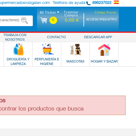
supermercadosruizgalan.com
Teléfono de ayuda
696237022
Tramitar
Mi Ticket
Código Postal
Compra
0
ACCESO/REGISTRO
0,00 €
TRABAJA CON
CONTACTO
DESCARGAR APP
NOSOTROS
DROGUERÍA Y
PERFUMERÍA E
MASCOTAS
HOGAR Y BAZAR
LIMPIEZA
HIGIENE
os
ncontrar los productos que busca