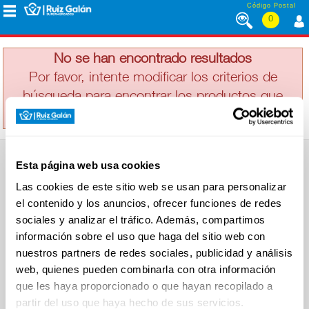
Saltar al contenido
Código Postal
0
CAMPOFRIO
MENÚ
CORPORATIVO
No se han encontrado resultados
Por favor, intente modificar los criterios de
búsqueda para encontrar los productos que
ALIMENTACIÓN
busca
DESAYUNO
Esta página web usa cookies
Y
SUPERMERCADO
MERIENDA
Las cookies de este sitio web se usan para personalizar
Alimentación
el contenido y los anuncios, ofrecer funciones de redes
Desayuno y Merienda
Lácteos
sociales y analizar el tráfico. Además, compartimos
Congelados
información sobre el uso que haga del sitio web con
LÁCTEOS
Carnicería
Charcutería
nuestros partners de redes sociales, publicidad y análisis
Quesos al Corte
web, quienes pueden combinarla con otra información
Frutas y Verduras
Bebidas
que les haya proporcionado o que hayan recopilado a
CONGELADOS
Droguería y Limpieza
partir del uso que haya hecho de sus servicios.
Perfumería e Higiene