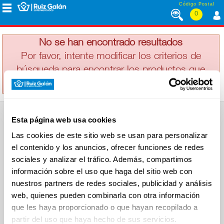
Saltar al contenido
Código Postal
0
CALIPPO
MENÚ
CORPORATIVO
No se han encontrado resultados
Por favor, intente modificar los criterios de
búsqueda para encontrar los productos que
ALIMENTACIÓN
busca
DESAYUNO
Esta página web usa cookies
Y
SUPERMERCADO
MERIENDA
Las cookies de este sitio web se usan para personalizar
Alimentación
el contenido y los anuncios, ofrecer funciones de redes
Desayuno y Merienda
Lácteos
sociales y analizar el tráfico. Además, compartimos
Congelados
información sobre el uso que haga del sitio web con
LÁCTEOS
Carnicería
Charcutería
nuestros partners de redes sociales, publicidad y análisis
Quesos al Corte
web, quienes pueden combinarla con otra información
Frutas y Verduras
Bebidas
que les haya proporcionado o que hayan recopilado a
CONGELADOS
Droguería y Limpieza
partir del uso que haya hecho de sus servicios.
Perfumería e Higiene