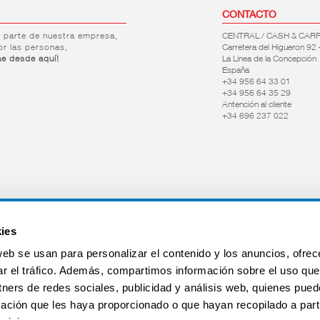
CONTACTO
r parte de nuestra empresa,
CENTRAL / CASH & CAR
or las personas,
Carretera del Higueron 92 
ae desde aquí!
La Linea de la Concepción
España
+34 956 64 33 01
+34 956 64 35 29
Antención al cliente
+34 696 237 022
ies
web se usan para personalizar el contenido y los anuncios, ofrec
ar el tráfico. Además, compartimos información sobre el uso que
tners de redes sociales, publicidad y análisis web, quienes pue
ación que les haya proporcionado o que hayan recopilado a parti