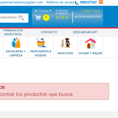
supermercadosruizgalan.com
Teléfono de ayuda
696237022
Tramitar
Mi Ticket
Código Postal
Compra
0
ACCESO/REGISTRO
0,00 €
TRABAJA CON
CONTACTO
DESCARGAR APP
NOSOTROS
DROGUERÍA Y
PERFUMERÍA E
MASCOTAS
HOGAR Y BAZAR
LIMPIEZA
HIGIENE
os
ncontrar los productos que busca