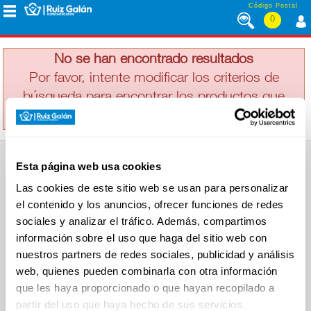
Saltar al contenido
Código Postal
0
BRILLANTE
MENÚ
CORPORATIVO
No se han encontrado resultados
Por favor, intente modificar los criterios de
búsqueda para encontrar los productos que
ALIMENTACIÓN
busca
DESAYUNO
Esta página web usa cookies
Y
SUPERMERCADO
MERIENDA
Las cookies de este sitio web se usan para personalizar
Alimentación
el contenido y los anuncios, ofrecer funciones de redes
Desayuno y Merienda
Lácteos
sociales y analizar el tráfico. Además, compartimos
Congelados
información sobre el uso que haga del sitio web con
LÁCTEOS
Carnicería
Charcutería
nuestros partners de redes sociales, publicidad y análisis
Quesos al Corte
web, quienes pueden combinarla con otra información
Frutas y Verduras
Bebidas
que les haya proporcionado o que hayan recopilado a
CONGELADOS
Droguería y Limpieza
partir del uso que haya hecho de sus servicios.
Perfumería e Higiene