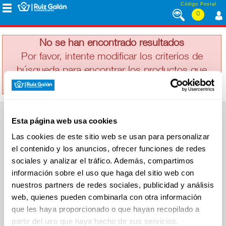
Saltar al contenido
Código Postal
0
BARCADI
MENÚ
CORPORATIVO
No se han encontrado resultados
Por favor, intente modificar los criterios de
búsqueda para encontrar los productos que
ALIMENTACIÓN
busca
DESAYUNO
Esta página web usa cookies
Y
SUPERMERCADO
MERIENDA
Las cookies de este sitio web se usan para personalizar
Alimentación
el contenido y los anuncios, ofrecer funciones de redes
Desayuno y Merienda
Lácteos
sociales y analizar el tráfico. Además, compartimos
Congelados
información sobre el uso que haga del sitio web con
LÁCTEOS
Carnicería
Charcutería
nuestros partners de redes sociales, publicidad y análisis
Quesos al Corte
web, quienes pueden combinarla con otra información
Frutas y Verduras
Bebidas
que les haya proporcionado o que hayan recopilado a
CONGELADOS
Droguería y Limpieza
partir del uso que haya hecho de sus servicios.
Perfumería e Higiene