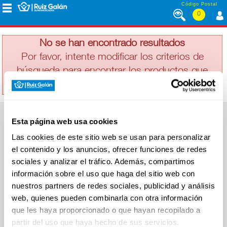
Saltar al contenido
Código Postal
0
BACARDI
MENÚ
CORPORATIVO
No se han encontrado resultados
Por favor, intente modificar los criterios de
búsqueda para encontrar los productos que
ALIMENTACIÓN
busca
DESAYUNO
Esta página web usa cookies
Y
SUPERMERCADO
MERIENDA
Las cookies de este sitio web se usan para personalizar
Alimentación
el contenido y los anuncios, ofrecer funciones de redes
Desayuno y Merienda
Lácteos
sociales y analizar el tráfico. Además, compartimos
Congelados
información sobre el uso que haga del sitio web con
LÁCTEOS
Carnicería
Charcutería
nuestros partners de redes sociales, publicidad y análisis
Quesos al Corte
web, quienes pueden combinarla con otra información
Frutas y Verduras
Bebidas
que les haya proporcionado o que hayan recopilado a
CONGELADOS
Droguería y Limpieza
partir del uso que haya hecho de sus servicios.
Perfumería e Higiene