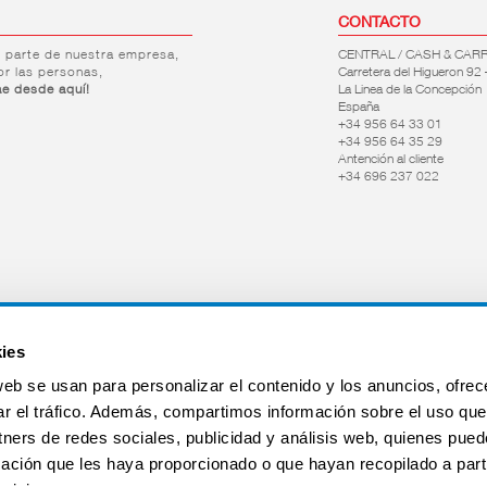
CONTACTO
r parte de nuestra empresa,
CENTRAL / CASH & CAR
or las personas,
Carretera del Higueron 92 
ae desde aquí!
La Linea de la Concepción
España
+34 956 64 33 01
+34 956 64 35 29
Antención al cliente
+34 696 237 022
ies
web se usan para personalizar el contenido y los anuncios, ofrec
ar el tráfico. Además, compartimos información sobre el uso que
tners de redes sociales, publicidad y análisis web, quienes pue
ación que les haya proporcionado o que hayan recopilado a parti