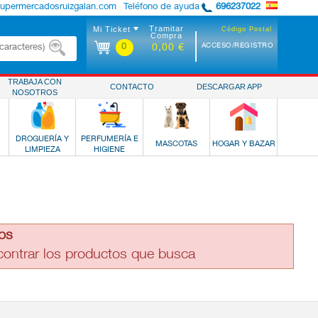
supermercadosruizgalan.com
Teléfono de ayuda
696237022
Tramitar
Mi Ticket
Código Postal
Compra
0
ACCESO/REGISTRO
0,00 €
TRABAJA CON
CONTACTO
DESCARGAR APP
NOSOTROS
DROGUERÍA Y
PERFUMERÍA E
MASCOTAS
HOGAR Y BAZAR
LIMPIEZA
HIGIENE
os
ncontrar los productos que busca