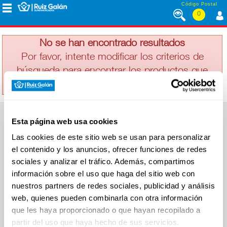
Saltar al contenido
Código Postal
0
AXE
MENÚ
CORPORATIVO
No se han encontrado resultados
Por favor, intente modificar los criterios de
búsqueda para encontrar los productos que
ALIMENTACIÓN
busca
DESAYUNO
Esta página web usa cookies
Y
SUPERMERCADO
MERIENDA
Las cookies de este sitio web se usan para personalizar
Alimentación
el contenido y los anuncios, ofrecer funciones de redes
Desayuno y Merienda
Lácteos
sociales y analizar el tráfico. Además, compartimos
Congelados
información sobre el uso que haga del sitio web con
LÁCTEOS
Carnicería
Charcutería
nuestros partners de redes sociales, publicidad y análisis
Quesos al Corte
web, quienes pueden combinarla con otra información
Frutas y Verduras
Bebidas
que les haya proporcionado o que hayan recopilado a
CONGELADOS
Droguería y Limpieza
partir del uso que haya hecho de sus servicios.
Perfumería e Higiene