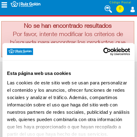
Saltar al contenido
Código Postal
0
ARIENZO
MENÚ
CORPORATIVO
No se han encontrado resultados
Por favor, intente modificar los criterios de
búsqueda para encontrar los productos que
ALIMENTACIÓN
busca
DESAYUNO
Esta página web usa cookies
Y
SUPERMERCADO
MERIENDA
Las cookies de este sitio web se usan para personalizar
Alimentación
el contenido y los anuncios, ofrecer funciones de redes
Desayuno y Merienda
Lácteos
sociales y analizar el tráfico. Además, compartimos
Congelados
información sobre el uso que haga del sitio web con
LÁCTEOS
Carnicería
Charcutería
nuestros partners de redes sociales, publicidad y análisis
Quesos al Corte
web, quienes pueden combinarla con otra información
Frutas y Verduras
Bebidas
que les haya proporcionado o que hayan recopilado a
CONGELADOS
Droguería y Limpieza
partir del uso que haya hecho de sus servicios.
Perfumería e Higiene