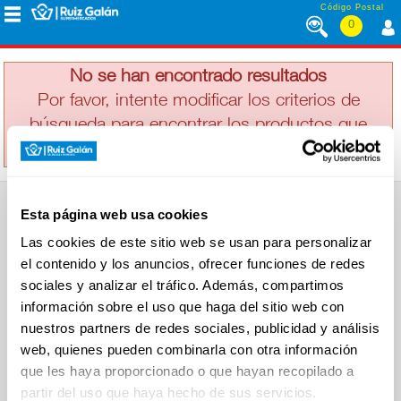
Saltar al contenido
Código Postal
0
AQUARIUS
MENÚ
CORPORATIVO
No se han encontrado resultados
Por favor, intente modificar los criterios de
búsqueda para encontrar los productos que
ALIMENTACIÓN
busca
DESAYUNO
Esta página web usa cookies
Y
SUPERMERCADO
MERIENDA
Las cookies de este sitio web se usan para personalizar
Alimentación
el contenido y los anuncios, ofrecer funciones de redes
Desayuno y Merienda
Lácteos
sociales y analizar el tráfico. Además, compartimos
Congelados
información sobre el uso que haga del sitio web con
LÁCTEOS
Carnicería
Charcutería
nuestros partners de redes sociales, publicidad y análisis
Quesos al Corte
web, quienes pueden combinarla con otra información
Frutas y Verduras
Bebidas
que les haya proporcionado o que hayan recopilado a
CONGELADOS
Droguería y Limpieza
partir del uso que haya hecho de sus servicios.
Perfumería e Higiene