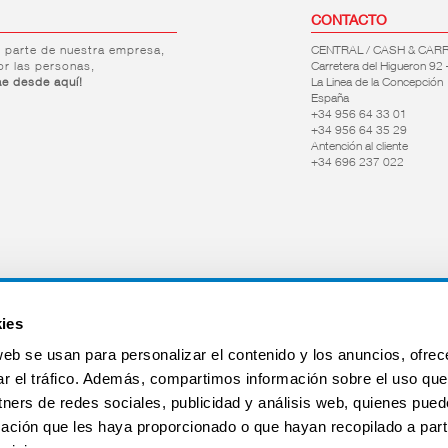
CONTACTO
r parte de nuestra empresa,
CENTRAL / CASH & CAR
or las personas,
Carretera del Higueron 92 
ae desde aquí!
La Linea de la Concepción
España
+34 956 64 33 01
+34 956 64 35 29
Antención al cliente
+34 696 237 022
ies
web se usan para personalizar el contenido y los anuncios, ofrec
ar el tráfico. Además, compartimos información sobre el uso que
tners de redes sociales, publicidad y análisis web, quienes pue
ación que les haya proporcionado o que hayan recopilado a parti