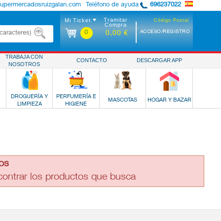
supermercadosruizgalan.com
Teléfono de ayuda
696237022
Tramitar
Mi Ticket
Código Postal
Compra
0
ACCESO/REGISTRO
0,00 €
TRABAJA CON
CONTACTO
DESCARGAR APP
NOSOTROS
DROGUERÍA Y
PERFUMERÍA E
MASCOTAS
HOGAR Y BAZAR
LIMPIEZA
HIGIENE
os
ncontrar los productos que busca