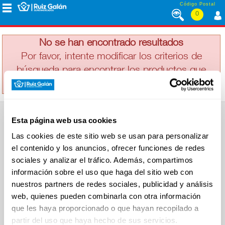
Saltar al contenido
Código Postal
0
ALME-MAR
MENÚ
CORPORATIVO
No se han encontrado resultados
Por favor, intente modificar los criterios de
búsqueda para encontrar los productos que
ALIMENTACIÓN
busca
DESAYUNO
Esta página web usa cookies
Y
SUPERMERCADO
MERIENDA
Las cookies de este sitio web se usan para personalizar
Alimentación
el contenido y los anuncios, ofrecer funciones de redes
Desayuno y Merienda
Lácteos
sociales y analizar el tráfico. Además, compartimos
Congelados
información sobre el uso que haga del sitio web con
LÁCTEOS
Carnicería
Charcutería
nuestros partners de redes sociales, publicidad y análisis
Quesos al Corte
web, quienes pueden combinarla con otra información
Frutas y Verduras
Bebidas
que les haya proporcionado o que hayan recopilado a
CONGELADOS
Droguería y Limpieza
partir del uso que haya hecho de sus servicios.
Perfumería e Higiene