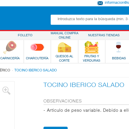
informacion@
MANUAL COMPRA
FOLLETO
NUESTRAS TIENDAS
ONLINE
QUESOS AL
FRUTAS Y
CARNICERÍA
CHARCUTERÍA
BEBIDAS
CORTE
VERDURAS
.
BÉRICO
TOCINO IBERICO SALADO
TOCINO IBERICO SALADO
OBSERVACIONES
- Articulo de peso variable. Debido a el