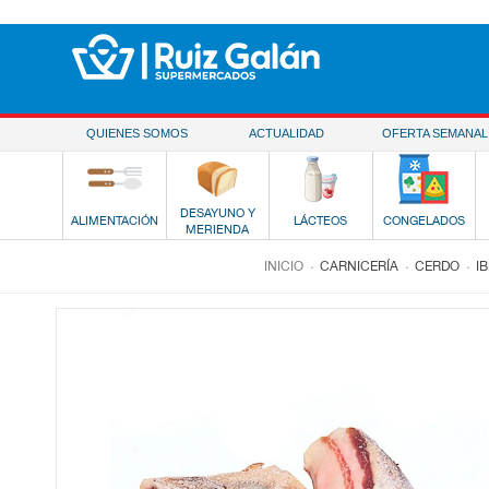
Saltar al contenido
QUIENES SOMOS
ACTUALIDAD
OFERTA SEMANAL
DESAYUNO Y
ALIMENTACIÓN
LÁCTEOS
CONGELADOS
MERIENDA
.
.
.
INICIO
CARNICERÍA
CERDO
I