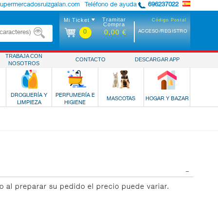
supermercadosruizgalan.com
Teléfono de ayuda
696237022
Tramitar
Mi Ticket
Código Postal
Compra
0
ACCESO/REGISTRO
0,00 €
TRABAJA CON
CONTACTO
DESCARGAR APP
NOSOTROS
DROGUERÍA Y
PERFUMERÍA E
MASCOTAS
HOGAR Y BAZAR
LIMPIEZA
HIGIENE
lo al preparar su pedido el precio puede variar.