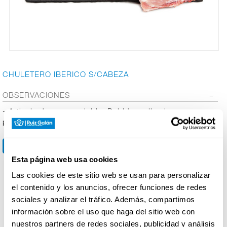
CARNICERÍA
CHARCUTERÍA
CHULETERO IBERICO S/CABEZA
OBSERVACIONES
QUESOS
- Articulo de peso variable. Debido a ello al preparar su
AL
pedido el precio puede variar.
CORTE
Esta página web usa cookies
FRUTAS Y
VERDURAS
Las cookies de este sitio web se usan para personalizar
Productos relacionados
el contenido y los anuncios, ofrecer funciones de redes
sociales y analizar el tráfico. Además, compartimos
información sobre el uso que haga del sitio web con
BEBIDAS
nuestros partners de redes sociales, publicidad y análisis