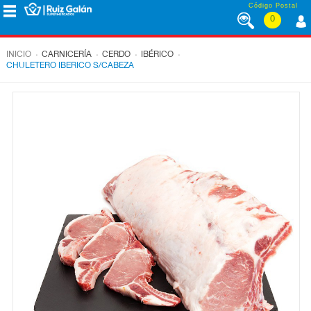
Saltar al contenido
Código Postal
0
MENÚ
CORPORATIVO
.
.
.
.
INICIO
CARNICERÍA
CERDO
IBÉRICO
CHULETERO IBERICO S/CABEZA
ALIMENTACIÓN
DESAYUNO
Y
MERIENDA
LÁCTEOS
CONGELADOS