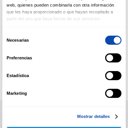
web, quienes pueden combinarla con otra información
que les haya proporcionado o que hayan recopilado a
DROGUERÍA
partir del uso que haya hecho de sus servicios.
Y LIMPIEZA
Selección
Necesarias
de
PERFUMERÍA
E HIGIENE
consentimiento
Preferencias
MASCOTAS
CHULETA DE LOMO
CINTA DE LOMO IBERICA
IBERICA
Estadística
HOGAR
Marketing
Y
BAZAR
SUPERMERCADO
Mostrar detalles
Alimentación
Desayuno y Merienda