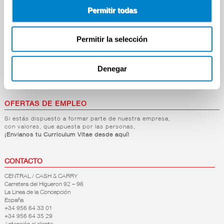
Lácteos
Permitir todas
Congelados
Carnicería
Charcutería
Quesos al Corte
Permitir la selección
Frutas y Verduras
Bebidas
Droguería y Limpieza
Denegar
Perfumería e Higiene
Mascotas
Hogar y Bazar
OFERTAS DE EMPLEO
Si estás dispuesto a formar parte de nuestra empresa,
con valores, que apuesta por las personas,
¡Envianos tu Curriculum Vitae desde aquí!
CONTACTO
CENTRAL / CASH & CARRY
Carretera del Higueron 92 – 96
La Linea de la Concepción
España
+34 956 64 33 01
+34 956 64 35 29