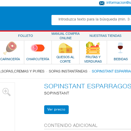
informacion@
MANUAL COMPRA
FOLLETO
NUESTRAS TIENDAS
ONLINE
QUESOS AL
FRUTAS Y
CARNICERÍA
CHARCUTERÍA
BEBIDAS
CORTE
VERDURAS
.
.
,SOPAS,CREMAS Y PURES
SOPAS INSTANTÁNEAS
SOPINSTANT ESPARR
SOPINSTANT ESPARRAGO
SOPINSTANT
CONTENIDO ADICIONAL