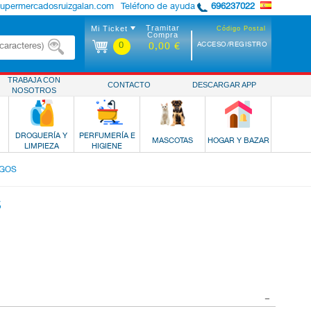
supermercadosruizgalan.com
Teléfono de ayuda
696237022
Tramitar
Mi Ticket
Código Postal
Compra
0
ACCESO/REGISTRO
0,00 €
TRABAJA CON
CONTACTO
DESCARGAR APP
NOSOTROS
DROGUERÍA Y
PERFUMERÍA E
MASCOTAS
HOGAR Y BAZAR
LIMPIEZA
HIGIENE
AGOS
S