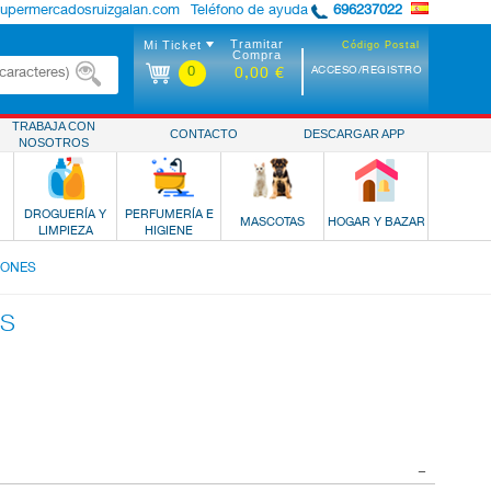
supermercadosruizgalan.com
Teléfono de ayuda
696237022
Tramitar
Mi Ticket
Código Postal
Compra
0
ACCESO/REGISTRO
0,00 €
TRABAJA CON
CONTACTO
DESCARGAR APP
NOSOTROS
DROGUERÍA Y
PERFUMERÍA E
MASCOTAS
HOGAR Y BAZAR
LIMPIEZA
HIGIENE
ÑONES
ES