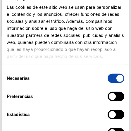
Kellogg España
Las cookies de este sitio web se usan para personalizar
Dirección del Operador:
KELLOGG ESPAÑA, S.L. Av. de Europa, 19, 2ª planta,
el contenido y los anuncios, ofrecer funciones de redes
DROGUERÍA
28108, Alcobendas, Madrid (España). Fabricado en la UE.
Y LIMPIEZA
sociales y analizar el tráfico. Además, compartimos
Cantidad neta:
información sobre el uso que haga del sitio web con
165.0 gr
nuestros partners de redes sociales, publicidad y análisis
web, quienes pueden combinarla con otra información
PERFUMERÍA
E HIGIENE
que les haya proporcionado o que hayan recopilado a
Productos relacionados
partir del uso que haya hecho de sus servicios.
MASCOTAS
Selección
Necesarias
de
consentimiento
HOGAR
Preferencias
Y
BAZAR
Estadística