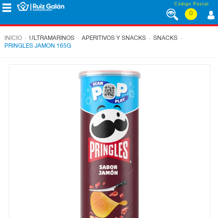
Saltar al contenido
Código Postal
0
MENÚ
CORPORATIVO
.
.
.
.
INICIO
ULTRAMARINOS
APERITIVOS Y SNACKS
SNACKS
PRINGLES JAMON 165G
ALIMENTACIÓN
DESAYUNO
Y
MERIENDA
LÁCTEOS
CONGELADOS