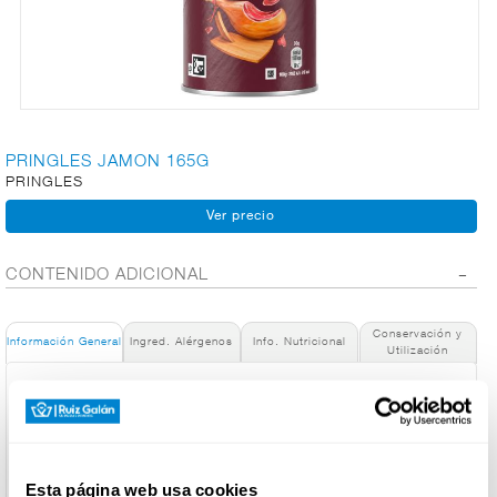
CARNICERÍA
CHARCUTERÍA
PRINGLES JAMON 165G
PRINGLES
QUESOS
AL
CORTE
CONTENIDO ADICIONAL
Conservación y
Información General
Ingred. Alérgenos
Info. Nutricional
Utilización
FRUTAS Y
VERDURAS
Denominación de alimento:
Pringles Jamón 165g
País de Origen:
España
BEBIDAS
Nombre de Operador:
Esta página web usa cookies