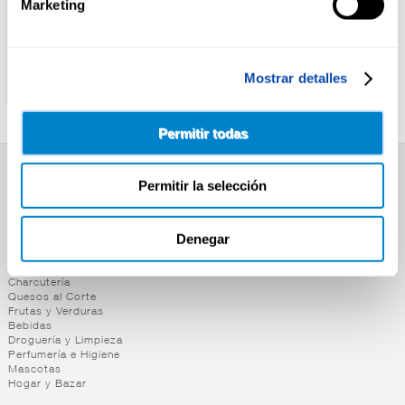
Marketing
TAKIS
FRIT RAVICH
TAKIS BBQ 90G
PALOMITAS COLORES
Mostrar detalles
FRIT RAVICH 130G
Permitir todas
Permitir la selección
SUPERMERCADO
Alimentación
Desayuno y Merienda
Denegar
Lácteos
Congelados
Carnicería
Charcutería
Quesos al Corte
Frutas y Verduras
Bebidas
Droguería y Limpieza
Perfumería e Higiene
Mascotas
Hogar y Bazar