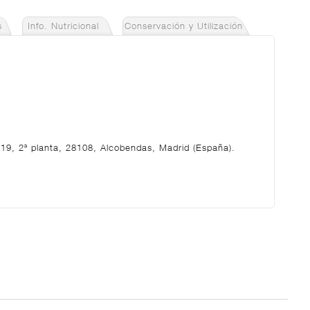
s
Info. Nutricional
Conservación y Utilización
9, 2ª planta, 28108, Alcobendas, Madrid (España).