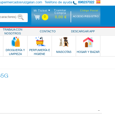
supermercadosruizgalan.com
Teléfono de ayuda
696237022
Tramitar
Mi Ticket
Código Postal
Compra
0
ACCESO/REGISTRO
0,00 €
TRABAJA CON
CONTACTO
DESCARGAR APP
NOSOTROS
DROGUERÍA Y
PERFUMERÍA E
MASCOTAS
HOGAR Y BAZAR
LIMPIEZA
HIGIENE
65G